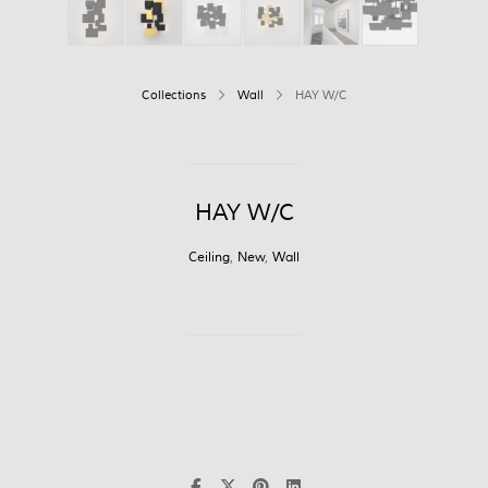
Collections
Wall
HAY W/C
HAY W/C
Ceiling
,
New
,
Wall